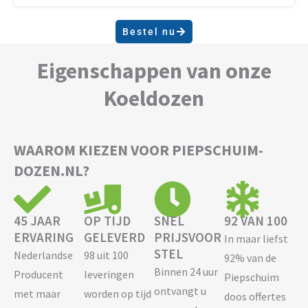
Bestel nu
Eigenschappen van onze
Koeldozen
WAAROM KIEZEN VOOR PIEPSCHUIM-
DOZEN.NL?
45 JAAR
OP TIJD
SNEL
92 VAN 100
ERVARING
GELEVERD
PRIJSVOOR
In maar liefst
STEL
Nederlandse
98 uit 100
92% van de
Binnen 24 uur
Producent
leveringen
Piepschuim
ontvangt u
met maar
worden op tijd
doos offertes