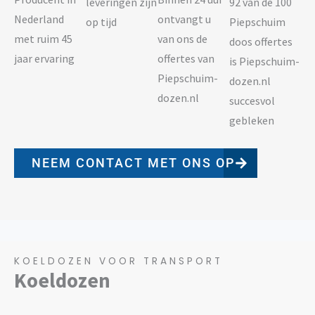
leveringen zijn
92 van de 100
Nederland
ontvangt u
op tijd
Piepschuim
met ruim 45
van ons de
doos offertes
jaar ervaring
offertes van
is Piepschuim-
Piepschuim-
dozen.nl
dozen.nl
succesvol
gebleken
NEEM CONTACT MET ONS OP
KOELDOZEN VOOR TRANSPORT
Koeldozen