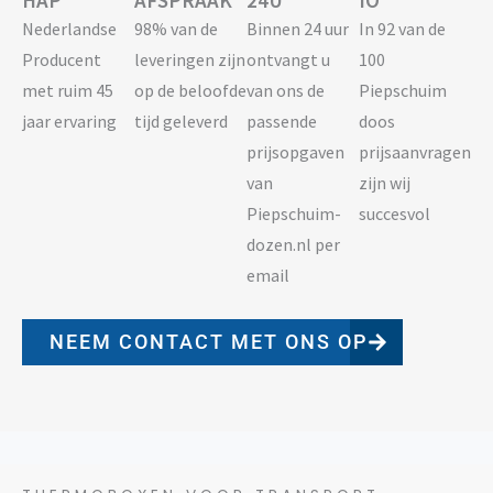
HAP
AFSPRAAK
24U
IO
Nederlandse
98% van de
Binnen 24 uur
In 92 van de
Producent
leveringen zijn
ontvangt u
100
met ruim 45
op de beloofde
van ons de
Piepschuim
jaar ervaring
tijd geleverd
passende
doos
prijsopgaven
prijsaanvragen
van
zijn wij
Piepschuim-
succesvol
dozen.nl per
email
NEEM CONTACT MET ONS OP