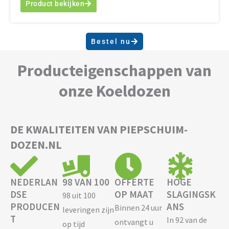
Product bekijken
Bestel nu
Producteigenschappen van
onze Koeldozen
DE KWALITEITEN VAN PIEPSCHUIM-
DOZEN.NL
NEDERLAN
98 VAN 100
OFFERTE
HOGE
DSE
OP MAAT
SLAGINGSK
98 uit 100
PRODUCEN
ANS
Binnen 24 uur
leveringen zijn
T
In 92 van de
ontvangt u
op tijd