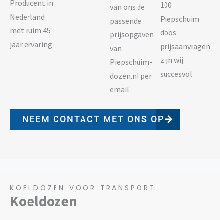
Producent in
100
van ons de
Nederland
Piepschuim
passende
met ruim 45
doos
prijsopgaven
jaar ervaring
prijsaanvragen
van
zijn wij
Piepschuim-
succesvol
dozen.nl per
email
NEEM CONTACT MET ONS OP
KOELDOZEN VOOR TRANSPORT
Koeldozen