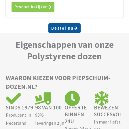
Product bekijken
Bestel nu
Eigenschappen van onze
Polystyrene dozen
WAAROM KIEZEN VOOR PIEPSCHUIM-
DOZEN.NL?
SINDS 1979
98 VAN 100
OFFERTE
BEWEZEN
BINNEN
SUCCESVOL
Producent in
98%
24U
In maar liefst
Nederland
leveringen zijn
Binnen 24 uur