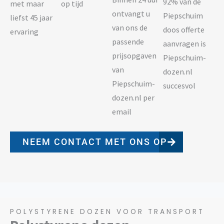
92% van de
met maar
op tijd
ontvangt u
Piepschuim
liefst 45 jaar
van ons de
doos offerte
ervaring
passende
aanvragen is
prijsopgaven
Piepschuim-
van
dozen.nl
Piepschuim-
succesvol
dozen.nl per
email
NEEM CONTACT MET ONS OP
POLYSTYRENE DOZEN VOOR TRANSPORT