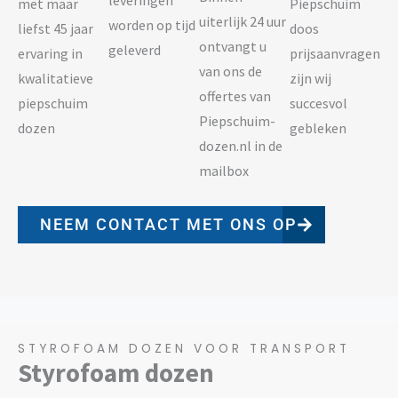
leveringen
met maar
Piepschuim
uiterlijk 24 uur
worden op tijd
liefst 45 jaar
doos
ontvangt u
geleverd
ervaring in
prijsaanvragen
van ons de
kwalitatieve
zijn wij
offertes van
piepschuim
succesvol
Piepschuim-
dozen
gebleken
dozen.nl in de
mailbox
NEEM CONTACT MET ONS OP
STYROFOAM DOZEN VOOR TRANSPORT
Styrofoam dozen